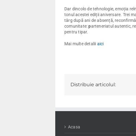
Dar dincolo de tehnologie, emoția reîn
tonul acestei ediții aniversare. Trei mar
târg după ani de absență, reconfirmâ
comunitate:
p
arteneriatul autentic, 
pentru tipar.
Mai multe detalii
aici
Distribuie articolul:
Acasa