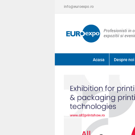
Skip
info@euroexpo.ro
to
content
Acasa
Despre noi