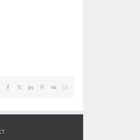
Facebook
X
LinkedIn
Pinterest
Vk
E-
mail:
CT