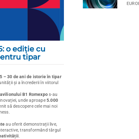
EURO
: o ediţie cu
entru tipar
 – 30 de ani de istorie în tipar
tății și a încrederii în viitorul
pavilionului B1 Romexpo
s-au
inovației, unde aproape
5.000
nit să descopere cele mai noi
iness.
nte
au oferit demonstrații live,
 interactive, transformând târgul
eativității
.