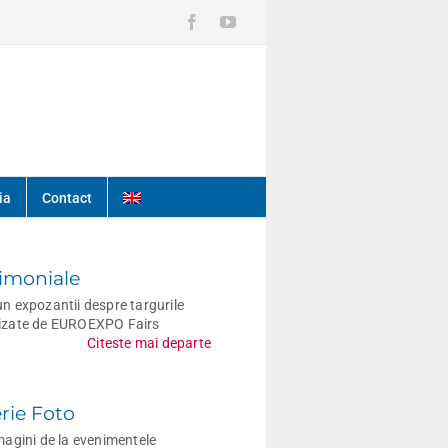
Facebook
YouTube
ia
Contact
imoniale
n expozantii despre targurile
izate de EUROEXPO Fairs
Citeste mai departe
rie Foto
magini de la evenimentele