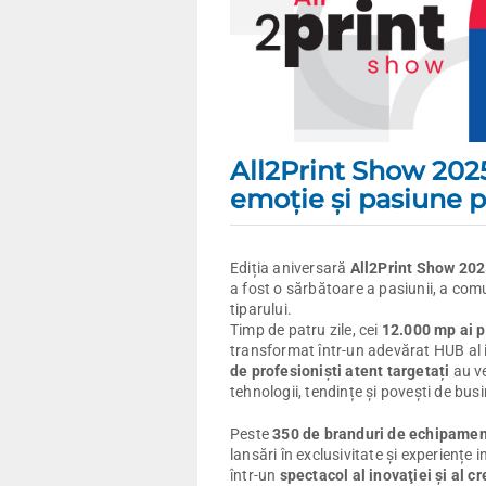
All2Print Show 2025
emoţie şi pasiune p
Ediția aniversară
All2Print Show 2025
a fost o sărbătoare a pasiunii, a comuni
tiparului.
Timp de patru zile, cei
12.000 mp ai 
transformat într-un adevărat HUB al 
de profesioniști atent targetați
au ve
tehnologii, tendințe și povești de bus
Peste
350 de branduri de echipame
lansări în exclusivitate și experiențe
într-un
spectacol al inovaţiei și al cr