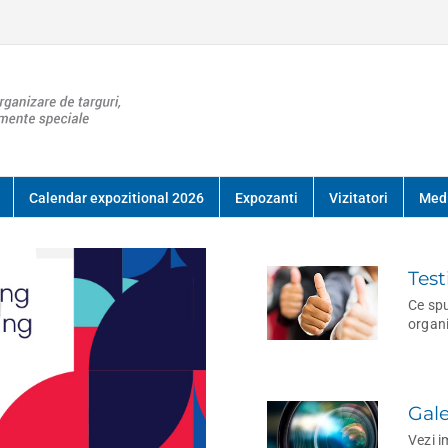
Calendar expozitional 2026
Expozanti
Vizitatori
Med
Test
Ce spu
organ
Gale
Vezi i