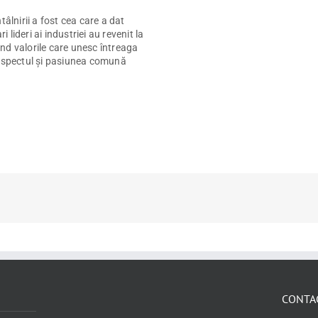
tâlnirii a fost cea care a dat
i lideri ai industriei au revenit la
nd valorile care unesc întreaga
respectul și pasiunea comună
CONTA