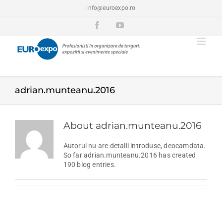
Skip
info@euroexpo.ro
to
content
Facebook
YouTube
adrian.munteanu.2016
About
adrian.munteanu.2016
Autorul nu are detalii introduse, deocamdata.
So far adrian.munteanu.2016 has created
190 blog entries.