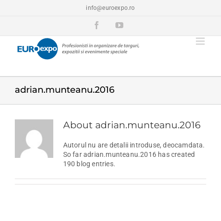
Skip
info@euroexpo.ro
to
content
Facebook
YouTube
adrian.munteanu.2016
About
adrian.munteanu.2016
Autorul nu are detalii introduse, deocamdata.
So far adrian.munteanu.2016 has created
190 blog entries.