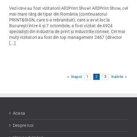
Vezi cine au fost vizitatorii All2Print Show! All2Print Show, cel
mai mare târg de tipar din România (continuatorul
PRINT&SIGN, care s-a rebranduit), care a avut loc la
Bucureşti între 4 şi 7 octombrie, a fost vizitat de 4924
specialişti din industria de print şi industriile conexe. Cei mai
mulţi vizitatori au fost din top management 2467 (director
[...]
Inapoi
1
2
3
Inainte
Acasa
Despre noi