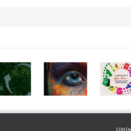
CORPORATE
CL
ALL2PRINT
GIFTS SHOW
S
CONTA