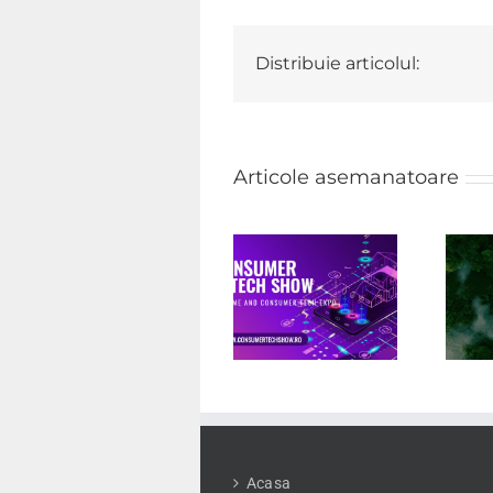
Distribuie articolul:
Articole asemanatoare
GREEN
Consumer
ENERGY
Tech Show
EXPO &
ROMENVIROTEC
Acasa