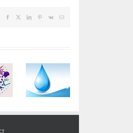
Facebook
X
LinkedIn
Pinterest
Vk
E-
mail:
GREEN
EANING
Consumer
ENERGY
HOW
Tech Show
EXPO &
ROMENVIRO
CT