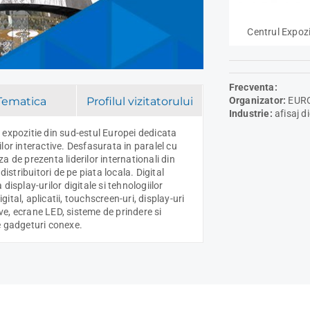
Centrul Expo
Frecventa:
Organizator:
EURO
Tematica
Profilul vizitatorului
Industrie:
afisaj di
 expozitie din sud-estul Europei dedicata
iilor interactive. Desfasurata in paralel cu
 de prezenta liderilor internationali din
istribuitori de pe piata locala. Digital
isplay-urilor digitale si tehnologiilor
gital, aplicatii, touchscreen-uri, display-uri
ive, ecrane LED, sisteme de prindere si
e gadgeturi conexe.