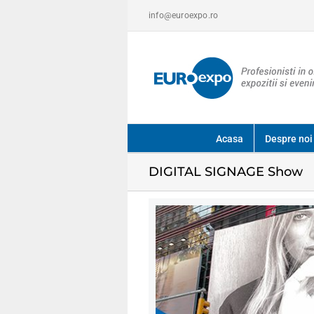
Skip
info@euroexpo.ro
to
content
Acasa
Despre noi
DIGITAL SIGNAGE Show