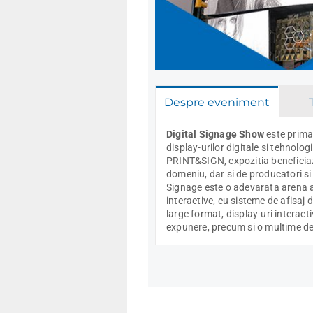
Despre eveniment
Digital Signage Show
este prima
display-urilor digitale si tehnolog
PRINT&SIGN, expozitia beneficiaza
domeniu, dar si de producatori si d
Signage este o adevarata arena a d
interactive, cu sisteme de afisaj di
large format, display-uri interact
expunere, precum si o multime d