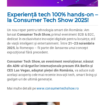
Experiență
tech 100% hands-on –
la Consumer Tech Show 2025!
Un nou reper pentru tehnologia smart din România: Am
lansat
Consumer Tech Show,
primul eveniment B2B & B2C,
dedicat în exclusivitate inovației digitale pentru locuințe, stil
de viață inteligent și entertainment. Între
21–23 noiembrie
2025
, la Romexpo – fii parte din lansarea unui concept
expozițional fără precedent.
Consumer Tech Show, un eveniment revoluționar
,
născut
din ADN-ul târgurilor internaționale precum IFA Berlin și
CES Las Vegas, adaptat pieței din România,
va aduce sub
același acoperiș cele mai recente inovații tech, smart living și
gadget-uri de ultimă generație.
Mai multe detalii pe
www.consumertechshow.ro