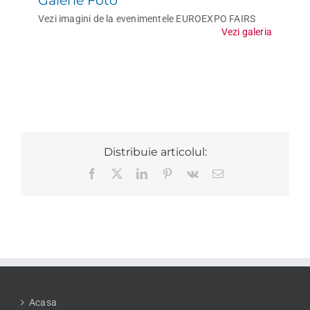
Galerie Foto
Vezi imagini de la evenimentele EUROEXPO FAIRS
Vezi galeria
Distribuie articolul:
Facebook
X
LinkedIn
Pinterest
Vk
E-
mail:
Acasa