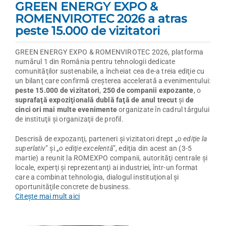
GREEN ENERGY EXPO &
ROMENVIROTEC
2026 a atras
peste 15.000 de vizitatori
GREEN ENERGY EXPO & ROMENVIROTEC 2026, platforma
numărul 1 din România pentru tehnologii dedicate
comunităţilor sustenabile, a încheiat cea de-a treia ediţie cu
un bilanţ care confirmă creşterea accelerată a evenimentului:
peste 15.000 de vizitatori
,
250 de companii expozante
, o
suprafaţă expoziţională dublă faţă de anul trecut
şi
de
cinci ori mai multe evenimente
organizate în cadrul târgului
de instituţii şi organizaţii de profil.
Descrisă de expozanţi, parteneri şi vizitatori drept „
o ediţie la
superlativ
” şi „
o ediţie excelentă
”, ediţia din acest an (3-5
martie) a reunit la ROMEXPO companii, autorităţi centrale şi
locale, experţi şi reprezentanţi ai industriei, într-un format
care a combinat tehnologia, dialogul instituţional şi
oportunităţile concrete de business.
Citeşte mai mult aici