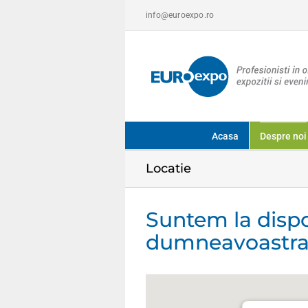
Skip
info@euroexpo.ro
to
content
Acasa
Despre noi
Locatie
Suntem la dispo
dumneavoastra