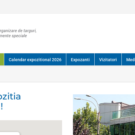
Calendar expozitional 2026
Expozanti
Vizitatori
Med
zitia
!