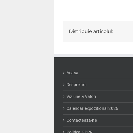
Distribuie articolul:
Acasa
Despre noi
Viziune & Valori
Calendar expozitional 2026
Contacteaza-ne
Politica GDPR