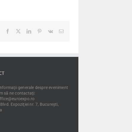
Facebook
X
LinkedIn
Pinterest
Vk
E-
mail:
CT
informaţii generale despre eveniment
m să ne contactaţi:
office@euroexpo.ro
Blvd. Expoziţiei nr. 7, Bucureşti,
a