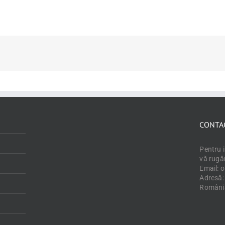
CONTA
Pentru 
vă rugă
Email: 
Adresă: 
Români