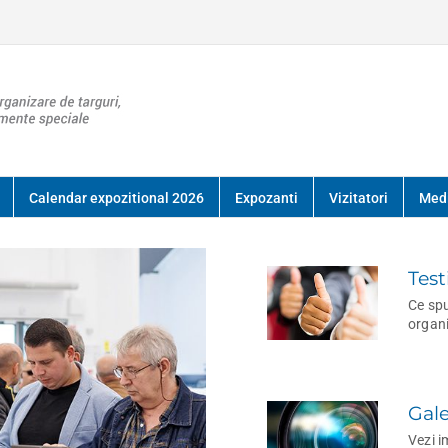
Calendar expozitional 2026
Expozanti
Vizitatori
Med
Test
Ce spu
organ
Gale
Vezi i