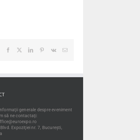
Facebook
X
LinkedIn
Pinterest
Vk
E-
mail:
CT
informaţii generale despre eveniment
m să ne contactaţi:
office@euroexpo.ro
Blvd. Expoziţiei nr. 7, Bucureşti,
a