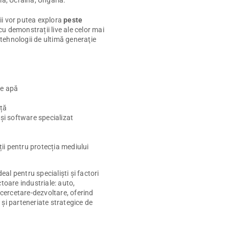
ia, Ucraina, Ungaria.
rii vor putea explora
peste
 cu demonstrații live ale celor mai
i tehnologii de ultimă generaţie
de apă
ță
 și software specializat
uții pentru protecția mediului
l pentru specialişti şi factori
toare industriale: auto,
 cercetare-dezvoltare, oferind
și parteneriate strategice de