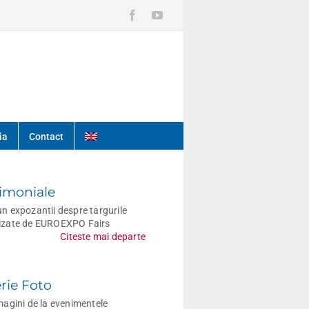
Facebook
YouTube
ia
Contact
imoniale
n expozantii despre targurile
izate de EUROEXPO Fairs
Citeste mai departe
rie Foto
magini de la evenimentele