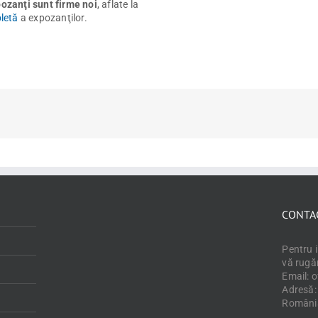
ozanţi sunt firme noi
, aflate la
letă
a expozanţilor.
CONTA
Pentru 
vă rugă
Email: 
Adresă: 
Români