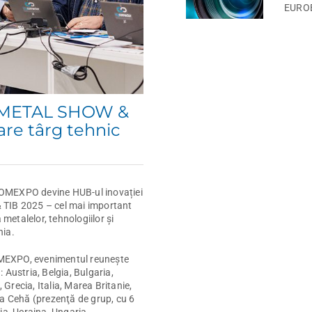
EURO
e METAL SHOW &
are târg tehnic
n ROMEXPO devine HUB-ul inovației
 TIB 2025 – cel mai important
 metalelor, tehnologiilor și
nia.
MEXPO, evenimentul reunește
i
: Austria, Belgia, Bulgaria,
recia, Italia, Marea Britanie,
ca Cehă (prezenţă de grup, cu 6