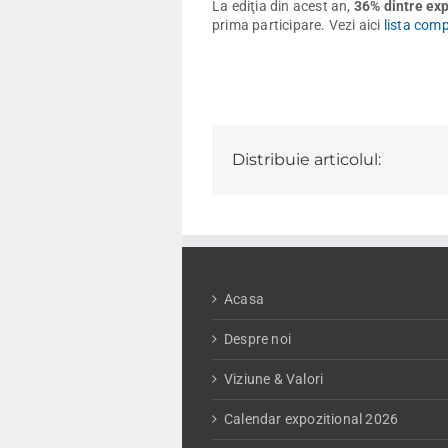
La ediţia din acest an,
36% dintre exp
prima participare. Vezi aici
lista comp
Distribuie articolul:
Acasa
Despre noi
Viziune & Valori
Calendar expozitional 2026