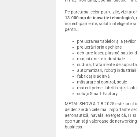
firme), România, Spania, Suedia, Turc
Pe parcursul celor patru zile, vizitato
13.000 mp de inovație tehnologică
,
noi echipamente, soluții inteligente ș
pentru:
prelucrarea tablelor şi a ţevilor
prelucrări prin aşchiere
debitare laser, plasmă sau jet 
mașini-unelte industriale
sudură, tratamente de suprafa
automatizări, roboți industriali
fabricaţie aditivă
măsurare și control, scule
materii prime, lubrifianți și sol
soluţii Smart Factory
METAL SHOW & TIB 2025 este locul idea
de decizie din cele mai importante sec
aeronautică, navală, energetică, IT și
oportunități valoroase de networking 
business.