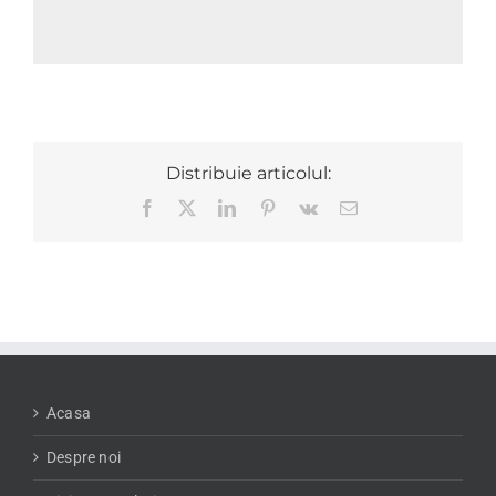
Distribuie articolul:
Facebook
X
LinkedIn
Pinterest
Vk
E-
mail:
Acasa
Despre noi