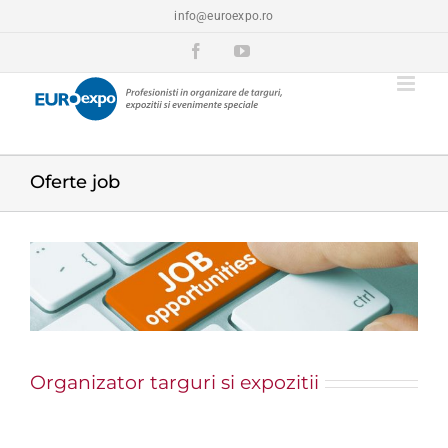
Skip
info@euroexpo.ro
to
content
Facebook
YouTube
Oferte job
View
Larger
Image
Organizator targuri si expozitii