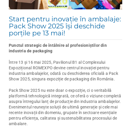
Start pentru inovație în ambalaje:
Pack Show 2025 își deschide
porțile pe 13 mai!
Punctul strategic de întâlnire al profesioniștilor din
industria de packaging
Între 13 și 16 mai 2025, Pavilionul B1 al Complexului
Expozițional ROMEXPO devine centrul inovației pentru
industria ambalajelor, odată cu deschiderea oficială a Pack
Show 2025, singura expoziție de packaging din România.
Pack Show 2025 nu este doar o expoziție, ci o veritabilă
platformă tehnologică integrată, ce oferă o viziune completă
asupra întregului lanț de producție din industria ambalajelor.
Evenimentul reunește soluții de ultimă generație și cele mai
recente inovații din domeniu, grupate în sectoare esențiale
pentru eficiența, calitatea și sustenabilitatea procesului de
ambalare.