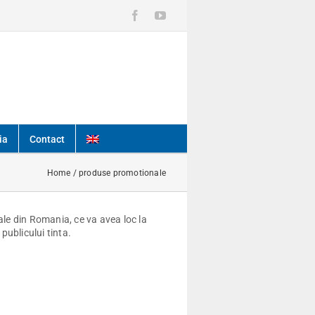
Facebook
YouTube
ia
Contact
Home
/
produse promotionale
le din Romania, ce va avea loc la
publicului tinta.