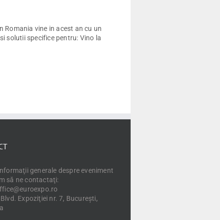
n Romania vine in acest an cu un
 solutii specifice pentru: Vino la
CT
informaţii generale despre eveniment
m să ne contactaţi:
office@euroexpo.ro
Blvd. Expoziţiei nr. 7, Bucureşti,
a