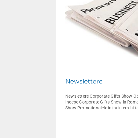
tirile Euroexpo
Newslettere
Newslettere Corporate Gifts Show Ob
Incepe Corporate Gifts Show la Romexp
Show Promotionalele intra in era hi-te