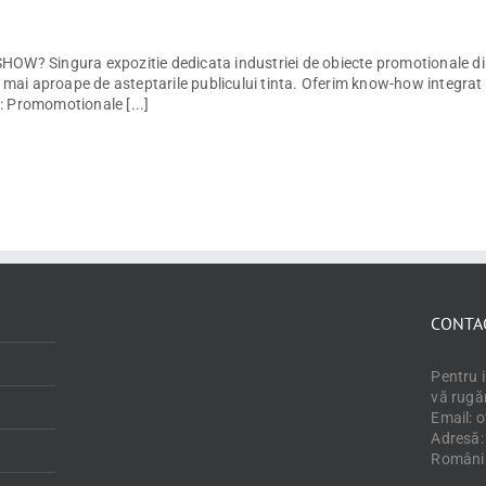
OW? Singura expozitie dedicata industriei de obiecte promotionale di
 mai aproape de asteptarile publicului tinta. Oferim know-how integrat si
 Promomotionale [...]
CONTA
Pentru 
vă rugă
Email: 
Adresă: 
Români