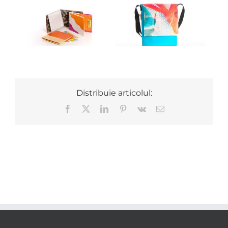
Distribuie articolul:
Facebook
X
LinkedIn
Pinterest
Vk
E-
mail: