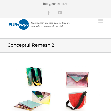
Skip
info@euroexpo.ro
to
content
Facebook
YouTube
Conceptul Remesh 2