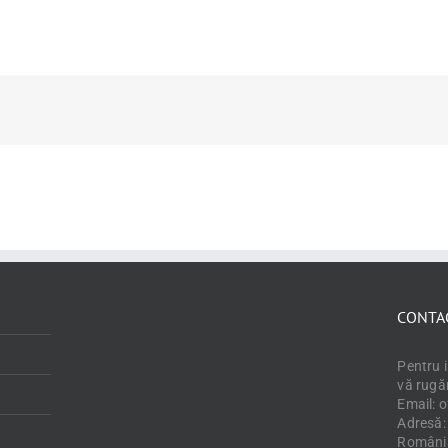
CONTA
Pentru 
vă rugă
Email: 
Adresă: 
Români