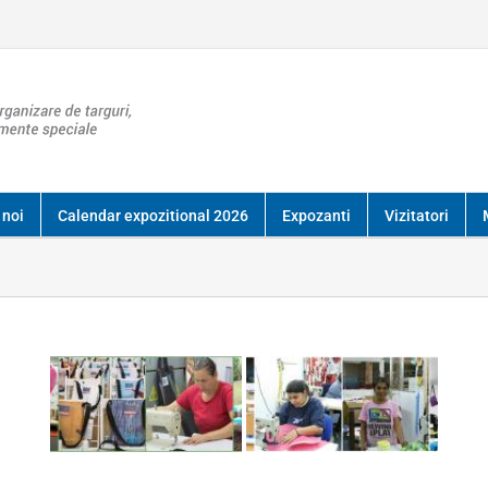
 noi
Calendar expozitional 2026
Expozanti
Vizitatori