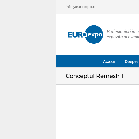
Skip
info@euroexpo.ro
to
content
Acasa
Despre
Conceptul Remesh 1