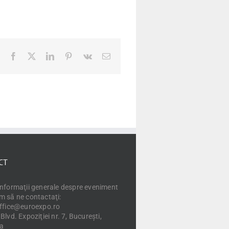
Facebook
X
LinkedIn
Pinterest
Vk
E-
mail:
CT
informaţii generale despre eveniment
m să ne contactaţi:
office@euroexpo.ro
Blvd. Expoziţiei nr. 7, Bucureşti,
a