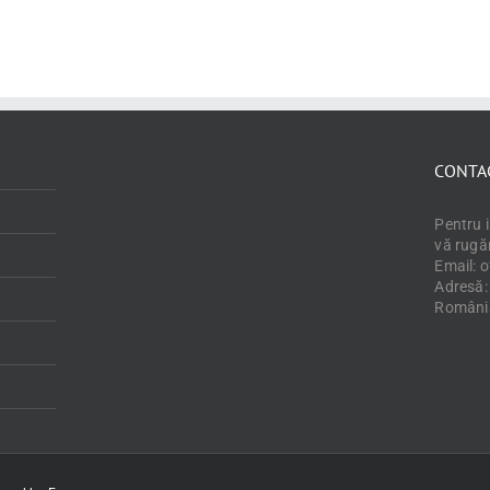
CONTA
Pentru 
vă rugă
Email: 
Adresă: 
Români