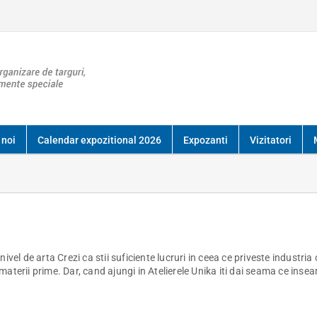
 noi
Calendar expozitional 2026
Expozanti
Vizitatori
vel de arta Crezi ca stii suficiente lucruri in ceea ce priveste industria
e materii prime. Dar, cand ajungi in Atelierele Unika iti dai seama ce inse