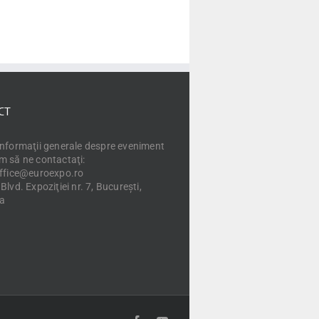
CT
informaţii generale despre eveniment
m să ne contactaţi:
office@euroexpo.ro
Blvd. Expoziţiei nr. 7, Bucureşti,
a