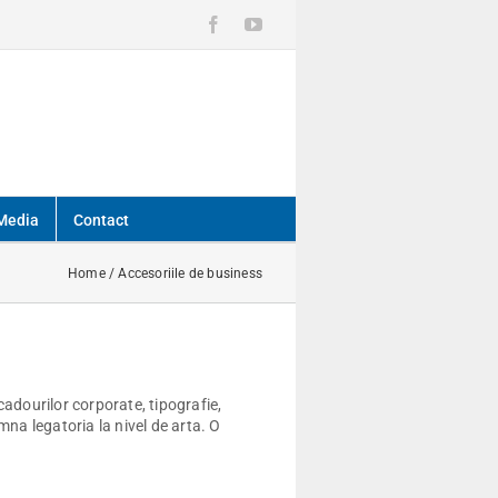
Facebook
YouTube
Media
Contact
Home
/
Accesoriile de business
 cadourilor corporate, tipografie,
amna legatoria la nivel de arta. O