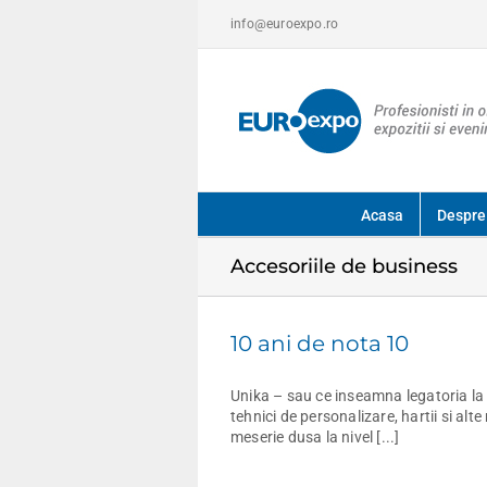
Skip
info@euroexpo.ro
to
content
Acasa
Despre
Accesoriile de business
10 ani de nota 10
Unika – sau ce inseamna legatoria la ni
tehnici de personalizare, hartii si alt
meserie dusa la nivel [...]