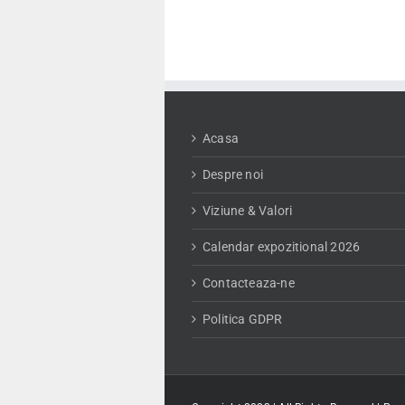
Acasa
Despre noi
Viziune & Valori
Calendar expozitional 2026
Contacteaza-ne
Politica GDPR