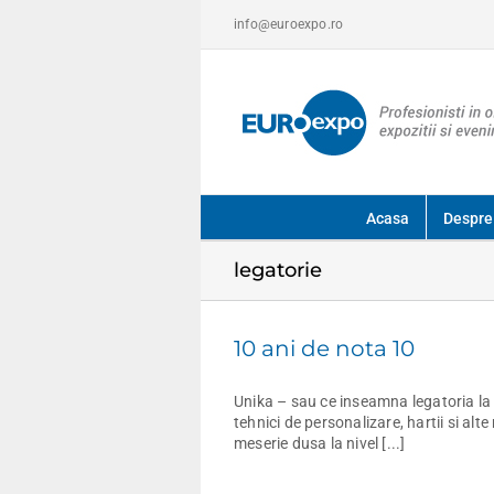
Skip
info@euroexpo.ro
to
content
Acasa
Despre
legatorie
10 ani de nota 10
Unika – sau ce inseamna legatoria la ni
tehnici de personalizare, hartii si alt
meserie dusa la nivel [...]