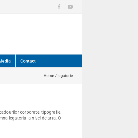
Facebook
YouTube
Media
Contact
Home
/
legatorie
 cadourilor corporate, tipografie,
amna legatoria la nivel de arta. O