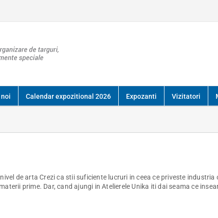
 noi
Calendar expozitional 2026
Expozanti
Vizitatori
vel de arta Crezi ca stii suficiente lucruri in ceea ce priveste industria
e materii prime. Dar, cand ajungi in Atelierele Unika iti dai seama ce inse