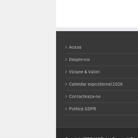
Acasa
Despre noi
Viziune & Valori
Calendar expozitional 2026
Contacteaza-ne
Politica GDPR