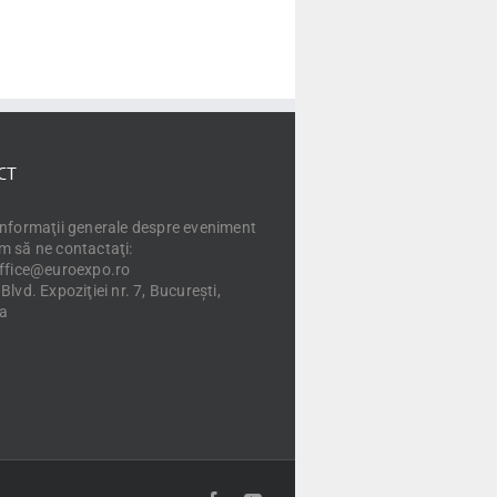
CT
informaţii generale despre eveniment
m să ne contactaţi:
office@euroexpo.ro
Blvd. Expoziţiei nr. 7, Bucureşti,
a