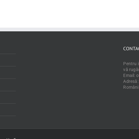
CONTA
Pentru 
vă rugă
Email: 
Adresă: 
Români